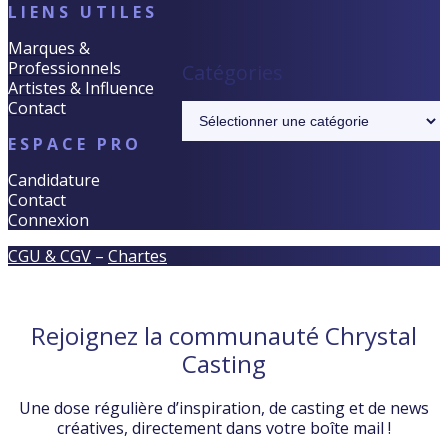
LIENS UTILES
Marques &
Professionnels
Catégories
Artistes & Influence
Contact
Catégories
ESPACE PRO
Candidature
Contact
Connexion
CGU & CGV
–
Chartes
Rejoignez la communauté Chrystal
Casting
Une dose régulière d’inspiration, de casting et de news
créatives, directement dans votre boîte mail !