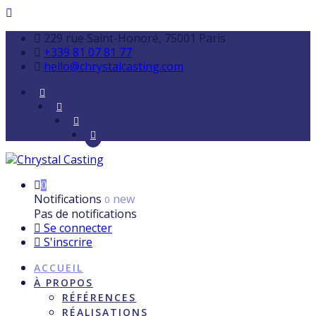
229 rue Saint-Honoré, 75001 Paris
+339 81 07 81 77
hello@chrystalcasting.com
0
Notifications
new
0
Pas de notifications
Se connecter
S'inscrire
ACCUEIL
À PROPOS
RÉFÉRENCES
RÉALISATIONS