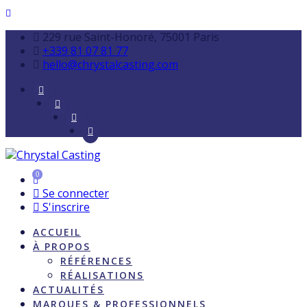
229 rue Saint-Honoré, 75001 Paris
+339 81 07 81 77
hello@chrystalcasting.com
0
Se connecter
S'inscrire
ACCUEIL
À PROPOS
RÉFÉRENCES
RÉALISATIONS
ACTUALITÉS
MARQUES & PROFESSIONNELS