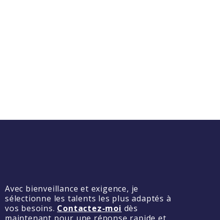
Avec bienveillance et exigence, je
sélectionne les talents les plus adaptés à
vos besoins.
Contactez-moi
dès
maintenant pour une réponse rapide et