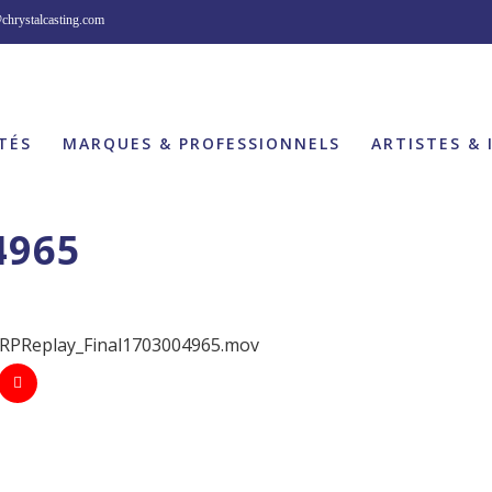
chrystalcasting.com
TÉS
MARQUES & PROFESSIONNELS
ARTISTES & 
4965
2/RPReplay_Final1703004965.mov