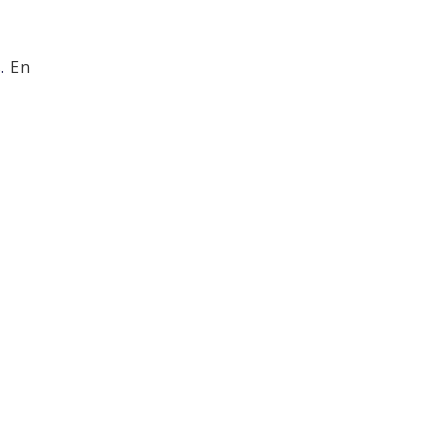
s.
En