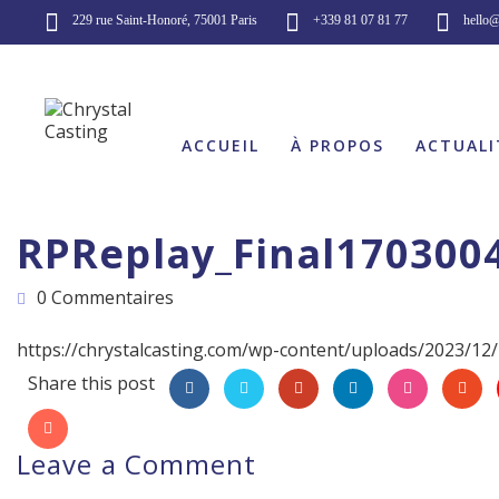
229 rue Saint-Honoré, 75001 Paris
+339 81 07 81 77
hello@
ACCUEIL
À PROPOS
ACTUALI
RPReplay_Final170300
0 Commentaires
https://chrystalcasting.com/wp-content/uploads/2023/1
Share this post
Leave a Comment