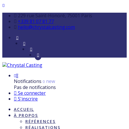
229 rue Saint-Honoré, 75001 Paris
+339 81 07 81 77
hello@chrystalcasting.com
0
Notifications
new
0
Pas de notifications
Se connecter
S'inscrire
ACCUEIL
À PROPOS
RÉFÉRENCES
RÉALISATIONS