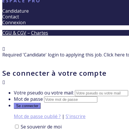
ESPACE PRO
Candidature
Contact
Connexion
CGU & CGV
–
Chartes
Required 'Candidate' login to applying this job.
Click here 
Se connecter à votre compte
Votre pseudo ou votre mail:
Mot de passe
Mot de passe oublié ?
|
S'inscrire
Se souvenir de moi