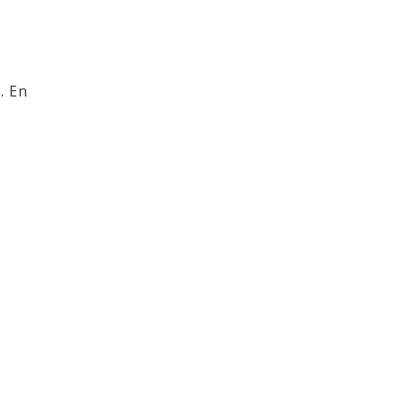
s.
En