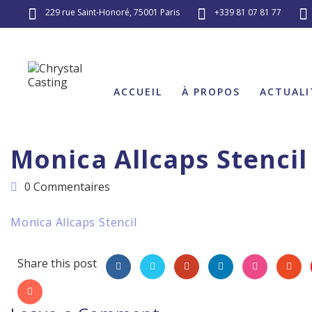
229 rue Saint-Honoré, 75001 Paris
+339 81 07 81 77
ACCUEIL
À PROPOS
ACTUALI
Monica Allcaps Stencil
0 Commentaires
Monica Allcaps Stencil
Share this post