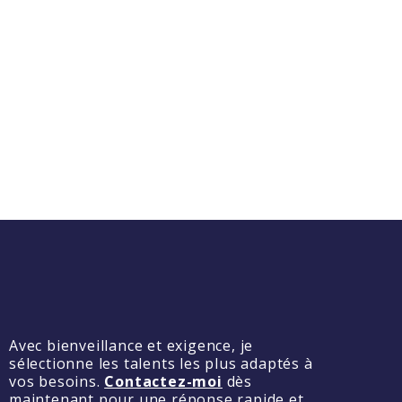
Avec bienveillance et exigence, je
sélectionne les talents les plus adaptés à
vos besoins.
Contactez-moi
dès
maintenant pour une réponse rapide et