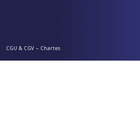
CGU & CGV
–
Chartes
Required 'Candidate' login to applying this job.
Click here to
Déconnexion
And try again
Se connecter à votre compte
Votre pseudo ou votre mail:
Mot de passe