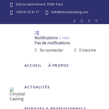
229 rue Saint-Honoré, 75001 Paris
+339 81 07 81 77
hello@chrystalcasting.com
0
Notifications
new
0
Pas de notifications
Se connecter
S'inscrire
ACCUEIL
À PROPOS
ACTUALITÉS
MARQUES & PROFESSIONNELS