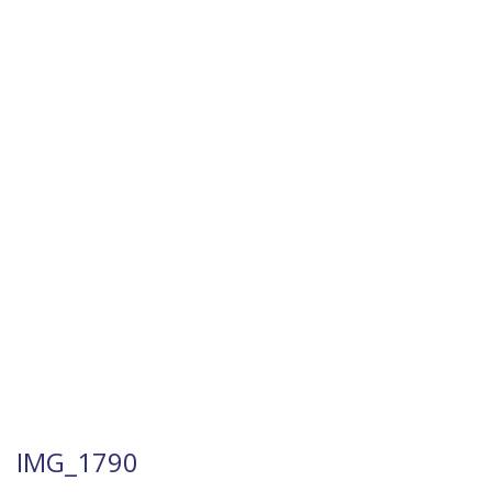
229 rue Saint-Honoré, 75001 Paris
+339 81 07 81 77
hello@chrystalcasting.com
0
Se connecter
S'inscrire
ACCUEIL
À PROPOS
ACTUALITÉS
MAR
RÉFÉRENCES
RÉALISATIONS
IMG_1790