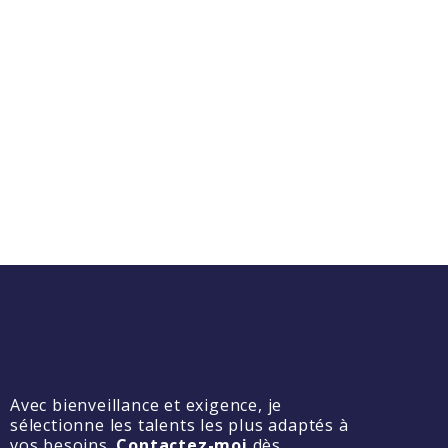
Avec bienveillance et exigence, je
sélectionne les talents les plus adaptés à
vos besoins.
Contactez-moi
dès