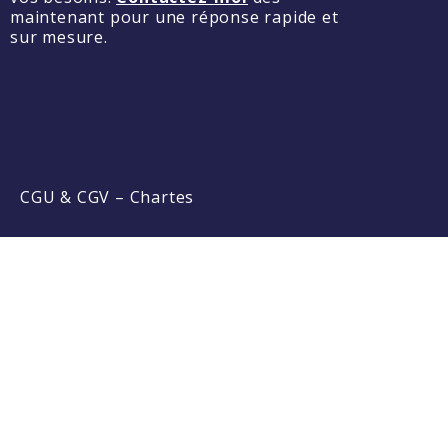
maintenant pour une réponse rapide et
sur mesure.
CGU & CGV
–
Chartes
Required 'Candidate' login to applying this job.
Click here t
Se connecter à votre compte
Votre pseudo ou votre mail:
Mot de passe