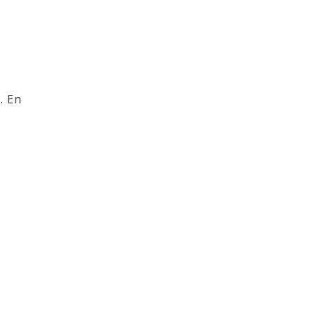
s.
En