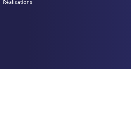
Réalisations
o
Déconnexion
And try again