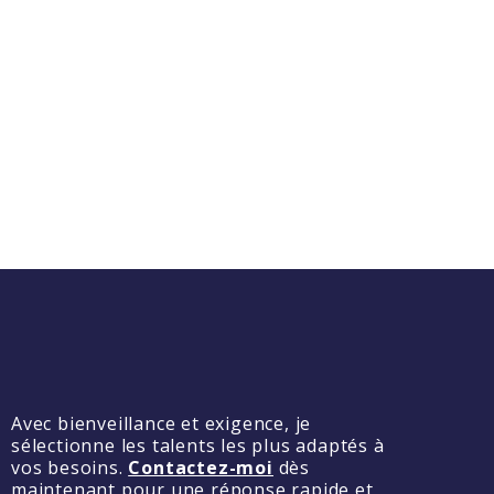
Avec bienveillance et exigence, je
sélectionne les talents les plus adaptés à
vos besoins.
Contactez-moi
dès
maintenant pour une réponse rapide et