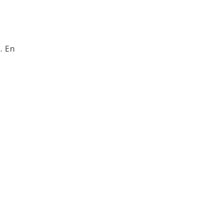
s.
En