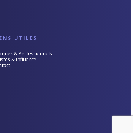
IENS UTILES
rques & Professionnels
istes & Influence
ntact