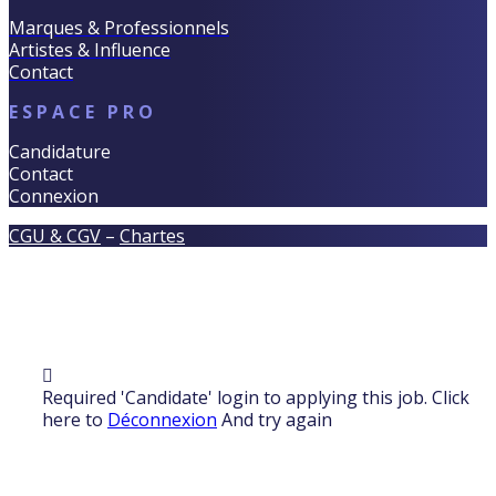
Marques & Professionnels
Artistes & Influence
Contact
ESPACE PRO
Candidature
Contact
Connexion
CGU & CGV
–
Chartes
Required 'Candidate' login to applying this job.
Click
here to
Déconnexion
And try again