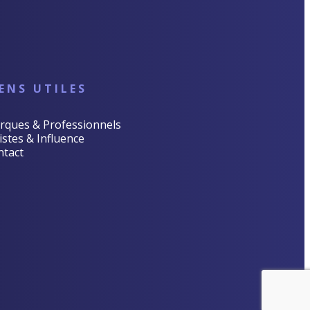
IENS UTILES
rques & Professionnels
istes & Influence
ntact