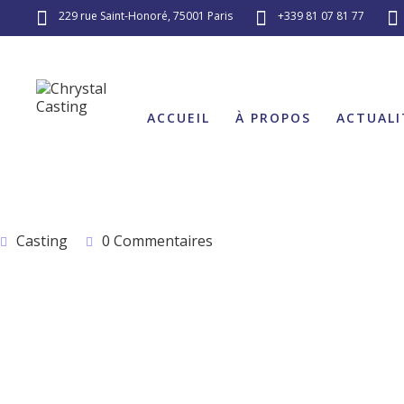
229 rue Saint-Honoré, 75001 Paris
+339 81 07 81 77
ACCUEIL
À PROPOS
ACTUALI
CASTING ÉMISSION TV 
Casting
0 Commentaires