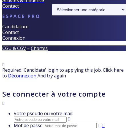
Artistes & Influence
Contact
Catégories
ESPACE PRO
Candidature
Contact
Connexion
CGU & CGV
–
Chartes
Required 'Candidate' login to applying this job.
Click here
to
Déconnexion
And try again
Se connecter à votre compte
Votre pseudo ou votre mail:
Mot de passe