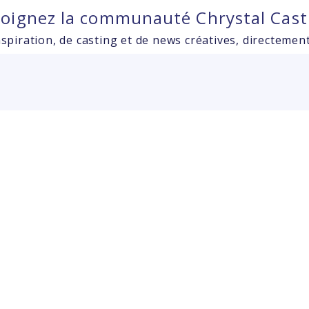
joignez la communauté Chrystal Cast
spiration, de casting et de news créatives, directement
ith the code sent to your email address. If you did no
 entered an incorrect email address, you will need to r