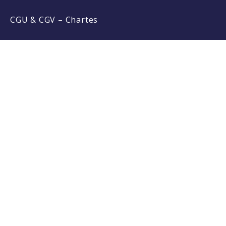
CGU & CGV
–
Chartes
Required 'Candidate' login to applying this job.
Click here t
Se connecter à votre compte
Votre pseudo ou votre mail:
Mot de passe
Mot de passe oublié ?
|
S'inscrire
Se souvenir de moi