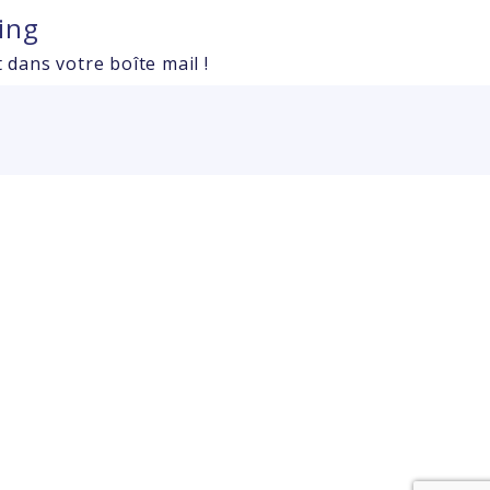
ing
 dans votre boîte mail !
t receive this email, please check your junk/spam
e-register with the correct email address.