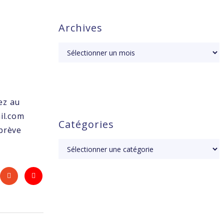
Archives
ez au
il.com
Catégories
 brève