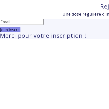
Re
Une dose régulière d’in
Je m'inscris
Merci pour votre inscription !
Answers
Account Activation
Before you can login, you must activate your account w
folder.
Click here
to resend the activation email. If you
Your Email:
Activation Code: