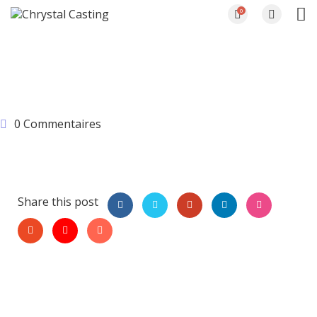
0
Capture d’écran 2025-
07-21 212248
0 Commentaires
Share this post
Leave a Comment
Vous devez
vous
connecter
pour
publier un