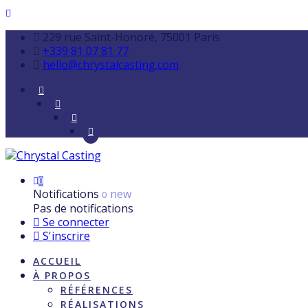
229 rue Saint-Honoré, 75001 Paris
+339 81 07 81 77
hello@chrystalcasting.com
0
Notifications
new
0
Pas de notifications
Se connecter
S'inscrire
ACCUEIL
À PROPOS
RÉFÉRENCES
RÉALISATIONS