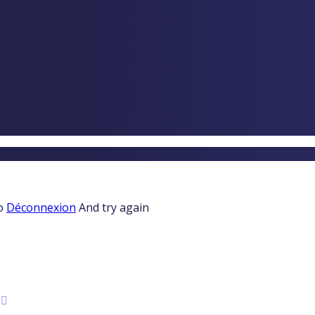
to
Déconnexion
And try again