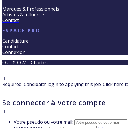
Marques & Professionnels
Artistes & Influence
Contact
ESPACE PRO
Candidature
Contact
Connexion
CGU & CGV
–
Chartes
Required 'Candidate' login to applying this job.
Click here 
Se connecter à votre compte
Votre pseudo ou votre mail: