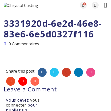
0
3331920d-6e2d-46e8-
83e6-6e5d0327f116
0 Commentaires
Share this post
Leave a Comment
Vous devez
vous
connecter
pour
publier un