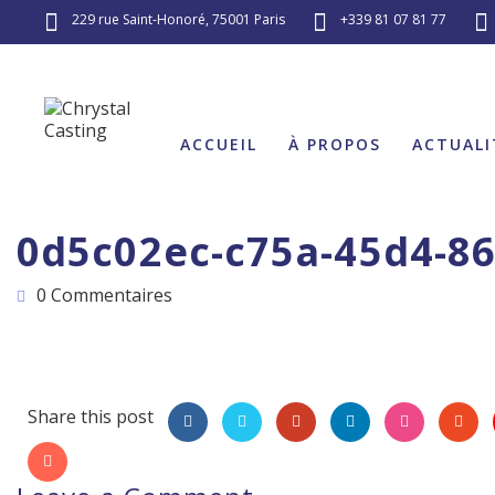
229 rue Saint-Honoré, 75001 Paris
+339 81 07 81 77
ACCUEIL
À PROPOS
ACTUALI
0d5c02ec-c75a-45d4-86
0 Commentaires
Share this post