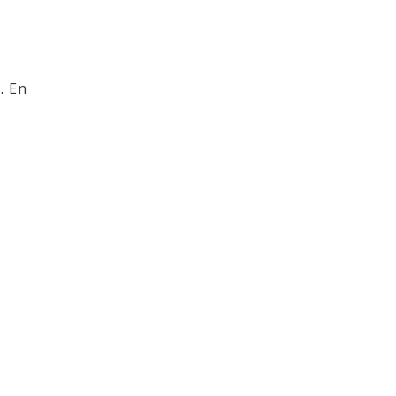
s.
En