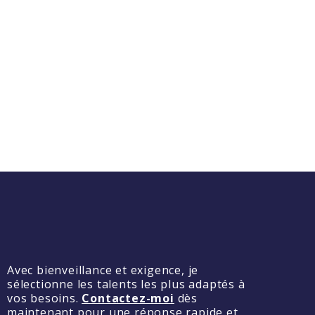
Avec bienveillance et exigence, je
sélectionne les talents les plus adaptés à
vos besoins.
Contactez-moi
dès
maintenant pour une réponse rapide et