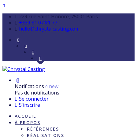
229 rue Saint-Honoré, 75001 Paris
+339 81 07 81 77
hello@chrystalcasting.com
0
Notifications
new
0
Pas de notifications
Se connecter
S'inscrire
ACCUEIL
À PROPOS
RÉFÉRENCES
RÉALISATIONS