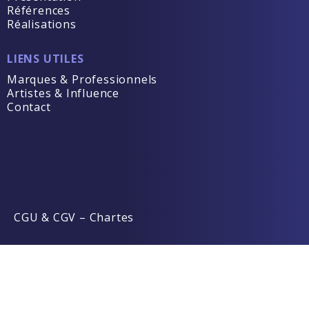
Références
Réalisations
LIENS UTILES
Marques & Professionnels
Artistes & Influence
Contact
CGU & CGV
–
Chartes
Required 'Candidate' login to applying this job.
Click here to
Déconnexion
And try again