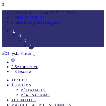
229 rue Saint-Honoré, 75001 Paris
+339 81 07 81 77
hello@chrystalcasting.com
0
Se connecter
S'inscrire
ACCUEIL
À PROPOS
RÉFÉRENCES
RÉALISATIONS
ACTUALITÉS
MARQUES & PROFESSIONNELS