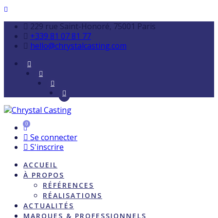
229 rue Saint-Honoré, 75001 Paris
+339 81 07 81 77
hello@chrystalcasting.com
0
Se connecter
S'inscrire
ACCUEIL
À PROPOS
RÉFÉRENCES
RÉALISATIONS
ACTUALITÉS
MARQUES & PROFESSIONNELS