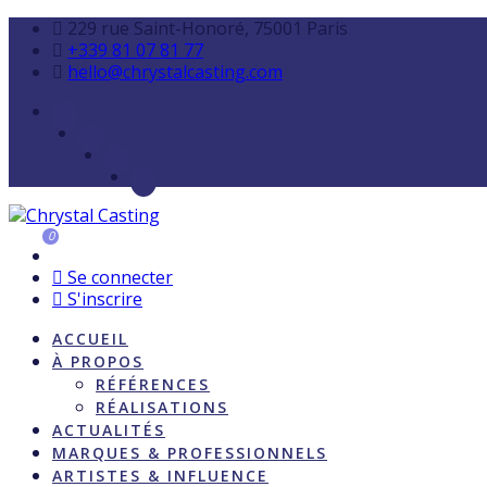
229 rue Saint-Honoré, 75001 Paris
+339 81 07 81 77
hello@chrystalcasting.com
0
Se connecter
S'inscrire
ACCUEIL
À PROPOS
RÉFÉRENCES
RÉALISATIONS
ACTUALITÉS
MARQUES & PROFESSIONNELS
ARTISTES & INFLUENCE