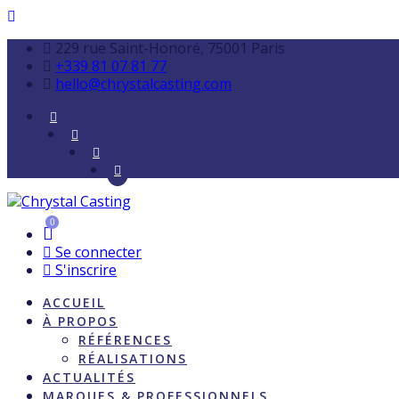
229 rue Saint-Honoré, 75001 Paris
+339 81 07 81 77
hello@chrystalcasting.com
0
Se connecter
S'inscrire
ACCUEIL
À PROPOS
RÉFÉRENCES
RÉALISATIONS
ACTUALITÉS
MARQUES & PROFESSIONNELS