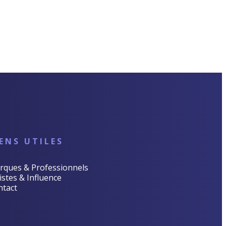
IENS UTILES
rques & Professionnels
istes & Influence
ntact