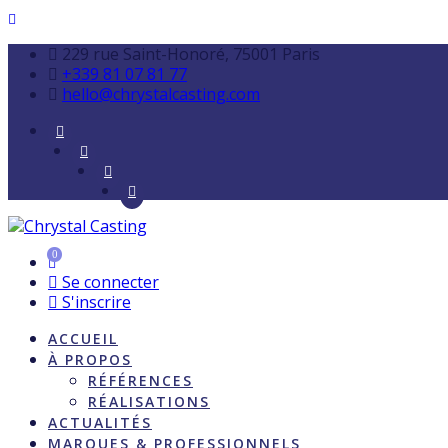
229 rue Saint-Honoré, 75001 Paris
+339 81 07 81 77
hello@chrystalcasting.com
0
Se connecter
S'inscrire
ACCUEIL
À PROPOS
RÉFÉRENCES
RÉALISATIONS
ACTUALITÉS
MARQUES & PROFESSIONNELS