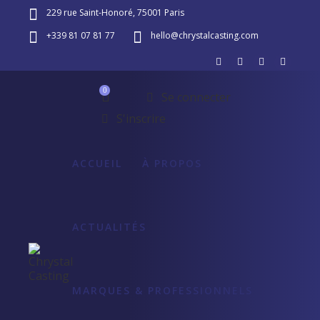
229 rue Saint-Honoré, 75001 Paris
+339 81 07 81 77
hello@chrystalcasting.com
0
Se connecter
S'inscrire
ACCUEIL
À PROPOS
ACTUALITÉS
MARQUES & PROFESSIONNELS