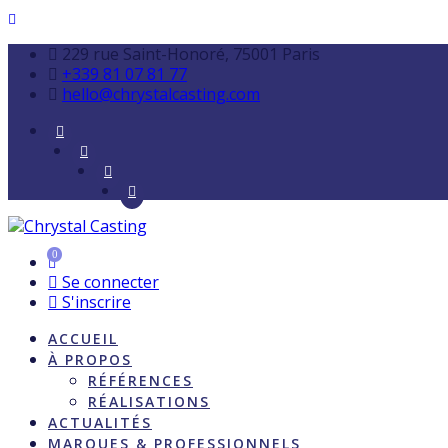
229 rue Saint-Honoré, 75001 Paris
+339 81 07 81 77
hello@chrystalcasting.com
0
Se connecter
S'inscrire
ACCUEIL
À PROPOS
RÉFÉRENCES
RÉALISATIONS
ACTUALITÉS
MARQUES & PROFESSIONNELS