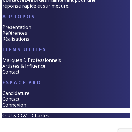
Contactez-moi
dès maintenant pour une
réponse rapide et sur mesure.
À PROPOS
Présentation
Références
Réalisations
LIENS UTILES
Marques & Professionnels
Artistes & Influence
Contact
ESPACE PRO
Candidature
Contact
Connexion
CGU & CGV
–
Chartes