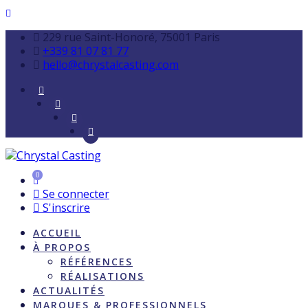
229 rue Saint-Honoré, 75001 Paris
+339 81 07 81 77
hello@chrystalcasting.com
0
Se connecter
S'inscrire
ACCUEIL
À PROPOS
RÉFÉRENCES
RÉALISATIONS
ACTUALITÉS
MARQUES & PROFESSIONNELS