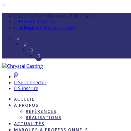
229 rue Saint-Honoré, 75001 Paris
+339 81 07 81 77
hello@chrystalcasting.com
0
Se connecter
S'inscrire
ACCUEIL
À PROPOS
RÉFÉRENCES
RÉALISATIONS
ACTUALITÉS
MARQUES & PROFESSIONNELS