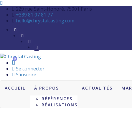
229 rue Saint-Honoré, 75001 Paris
+339 81 07 81 77
hello@chrystalcasting.com
0
Se connecter
S'inscrire
ACCUEIL
À PROPOS
ACTUALITÉS
MAR
RÉFÉRENCES
RÉALISATIONS