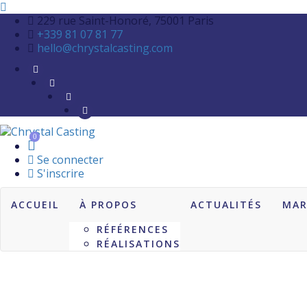
229 rue Saint-Honoré, 75001 Paris
+339 81 07 81 77
hello@chrystalcasting.com
0
Se connecter
S'inscrire
ACCUEIL
À PROPOS
ACTUALITÉS
MAR
RÉFÉRENCES
RÉALISATIONS