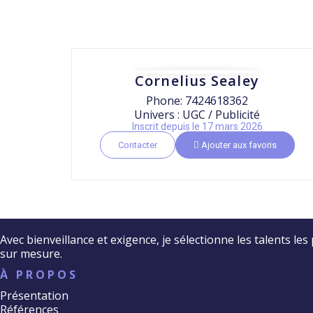
Cornelius Sealey
Phone: 7424618362
Univers : UGC / Publicité
Inscrit depuis le 17 mars 2026
Contacter
Ajouter aux favoris
Avec bienveillance et exigence, je sélectionne les talents le
sur mesure.
À PROPOS
Présentation
Références