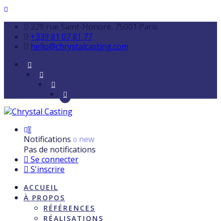
229 rue Saint-Honoré, 75001 Paris
+339 81 07 81 77
hello@chrystalcasting.com
0
Notifications
new
0
Pas de notifications
Se connecter
S'inscrire
ACCUEIL
À PROPOS
RÉFÉRENCES
RÉALISATIONS