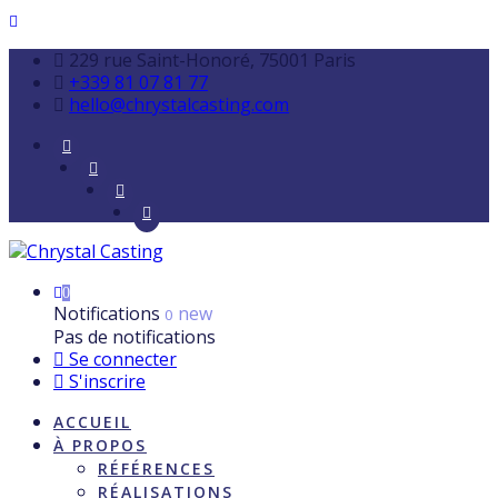
229 rue Saint-Honoré, 75001 Paris
+339 81 07 81 77
hello@chrystalcasting.com
0
Notifications
new
0
Pas de notifications
Se connecter
S'inscrire
ACCUEIL
À PROPOS
RÉFÉRENCES
RÉALISATIONS