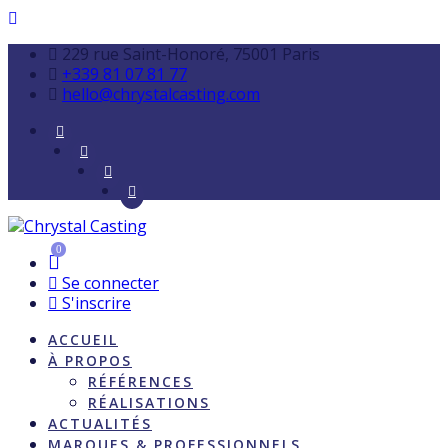
229 rue Saint-Honoré, 75001 Paris
+339 81 07 81 77
hello@chrystalcasting.com
0
Se connecter
S'inscrire
ACCUEIL
À PROPOS
RÉFÉRENCES
RÉALISATIONS
ACTUALITÉS
MARQUES & PROFESSIONNELS