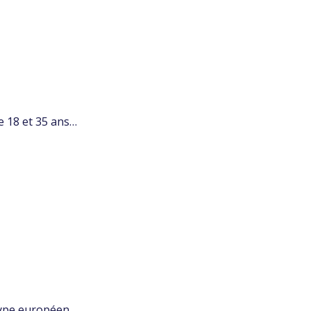
e 18 et 35 ans…
type européen,…