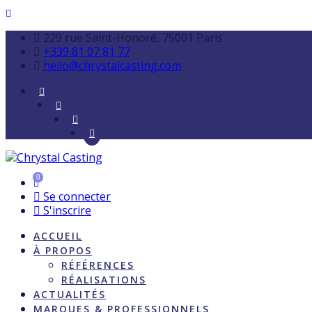
229 rue Saint-Honoré, 75001 Paris
+339 81 07 81 77
hello@chrystalcasting.com
0
Se connecter
S'inscrire
ACCUEIL
À PROPOS
RÉFÉRENCES
RÉALISATIONS
ACTUALITÉS
MARQUES & PROFESSIONNELS