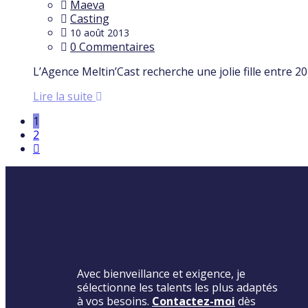
Maeva
Casting
10 août 2013
0 Commentaires
L’Agence Meltin’Cast recherche une jolie fille entre 2
Lire la suite
1
2
Avec bienveillance et exigence, je
sélectionne les talents les plus adaptés
à vos besoins.
Contactez-moi
dès