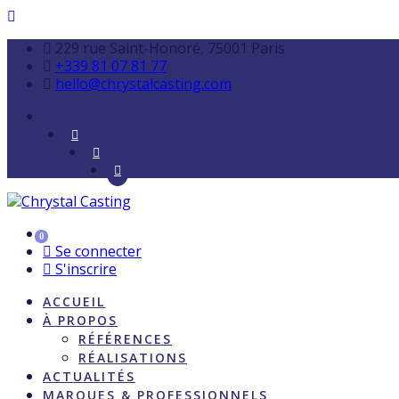
229 rue Saint-Honoré, 75001 Paris
+339 81 07 81 77
hello@chrystalcasting.com
0
Se connecter
S'inscrire
ACCUEIL
À PROPOS
RÉFÉRENCES
RÉALISATIONS
ACTUALITÉS
MARQUES & PROFESSIONNELS