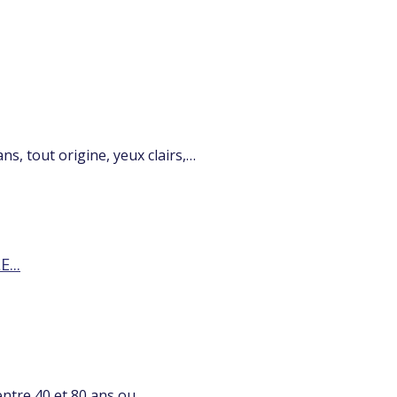
s, tout origine, yeux clairs,…
...
ntre 40 et 80 ans ou…