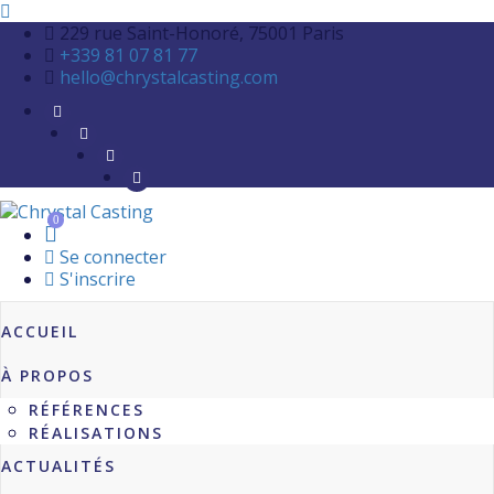
229 rue Saint-Honoré, 75001 Paris
+339 81 07 81 77
hello@chrystalcasting.com
0
Se connecter
S'inscrire
ACCUEIL
À PROPOS
RÉFÉRENCES
RÉALISATIONS
ACTUALITÉS