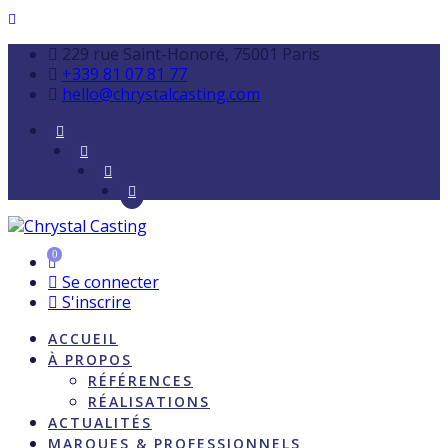
229 rue Saint-Honoré, 75001 Paris
+339 81 07 81 77
hello@chrystalcasting.com
0
Se connecter
S'inscrire
ACCUEIL
À PROPOS
RÉFÉRENCES
RÉALISATIONS
ACTUALITÉS
MARQUES & PROFESSIONNELS