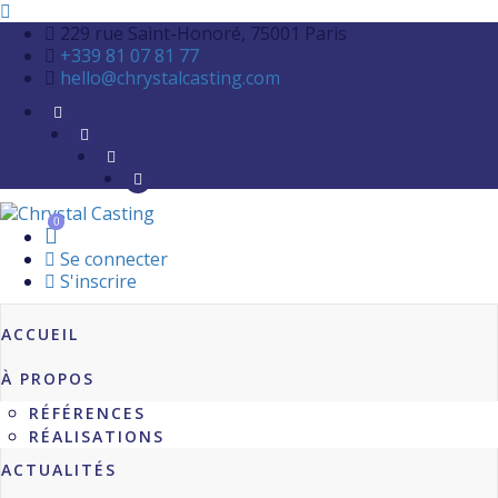
229 rue Saint-Honoré, 75001 Paris
+339 81 07 81 77
hello@chrystalcasting.com
0
Se connecter
S'inscrire
ACCUEIL
À PROPOS
RÉFÉRENCES
RÉALISATIONS
ACTUALITÉS